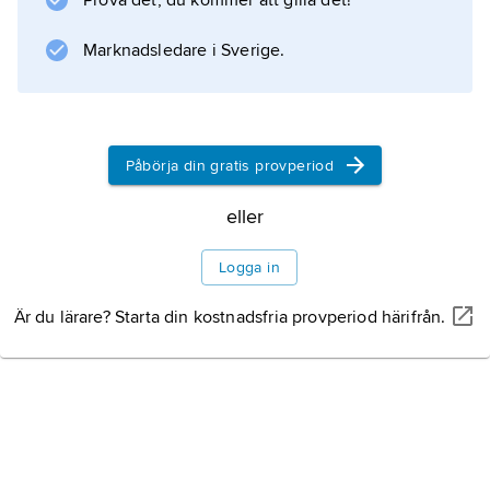
Prova det, du kommer att gilla det!
nöje, och scenkonsten åtnjöt stor popularitet.
Detta
Marknadsledare i Sverige.
Information om artikeln
Påbörja din gratis provperiod
eller
Logga in
Är du lärare? Starta din kostnadsfria provperiod härifrån.