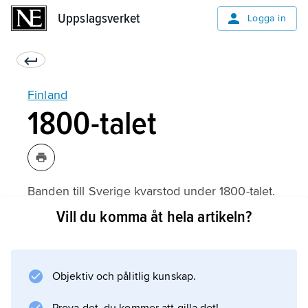
Uppslagsverket
Uppslagsverket
Logga in
Finland
1800-talet
Banden till Sverige kvarstod under 1800-talet.
Svenska teatergrupper fortsatte att uppträda,
Vill du komma åt hela artikeln?
eftersom teatersällskap som rörde sig i de
svenska landsortsstäderna ofta utsträckte sina
turnéer till Finlands huvudstad.Det ökande
Objektiv och pålitlig kunskap.
teaterintresset krävde dock bekvämare
teaterlokaler i stället för de tobakslador och