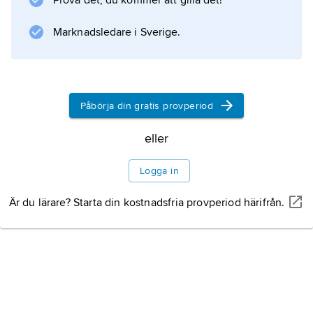
Prova det, du kommer att gilla det!
magasin som tillfälligt inretts som teatrar.
Under 1810- och 1830-talen byggdes
Marknadsledare i Sverige.
Information om artikeln
Påbörja din gratis provperiod
eller
Logga in
Är du lärare? Starta din kostnadsfria provperiod härifrån.