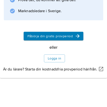
Prova det, du kommer att gilla det!
inhemska realistiska dramer bildade
repertoarens stomme. Samarbetet med de
Marknadsledare i Sverige.
inhemska dramatikerna Aleksis Kivi och
Minna Canth resulterade
Påbörja din gratis provperiod
eller
Information om artikeln
Logga in
Är du lärare? Starta din kostnadsfria provperiod härifrån.