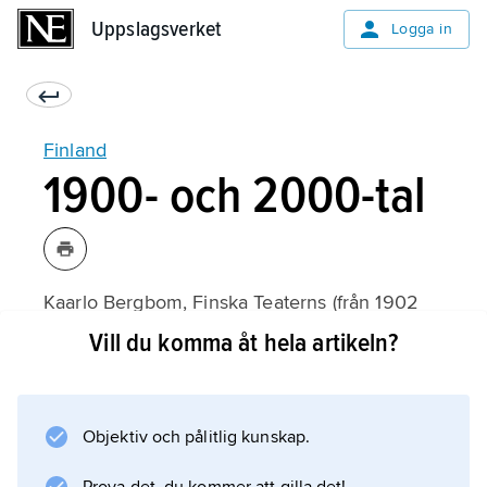
Uppslagsverket
Uppslagsverket
Logga in
Finland
1900- och 2000-tal
Kaarlo Bergbom, Finska Teaterns (från 1902
Finska Nationalteatern, Suomen
Vill du komma åt hela artikeln?
Kansallisteatteri) förste direktör, strävade efter
att få den dramatiska litteraturens klassiker
tillgängliga på finska. Klassikerna
Objektiv och pålitlig kunskap.
(Shakespeare, Molière, Goethe, Schiller),
internationell modern dramatik samt nya