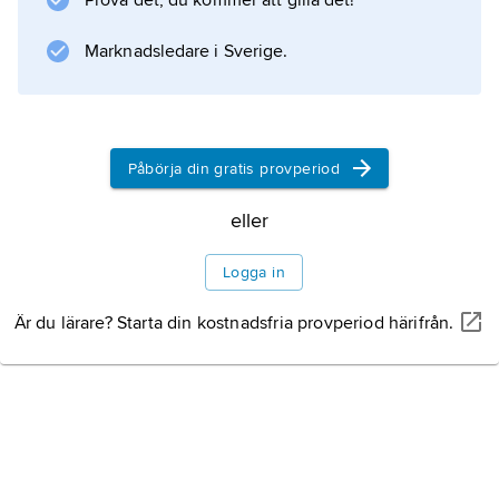
Prova det, du kommer att gilla det!
filmproduktion, framför allt vid revolutionsåret
1917. Efter
Marknadsledare i Sverige.
Information om artikeln
Påbörja din gratis provperiod
eller
Logga in
Är du lärare? Starta din kostnadsfria provperiod härifrån.