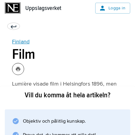
Uppslagsverket
Uppslagsverket
Logga in
Finland
Film
Lumière visade film i Helsingfors 1896, men
den första spelfilmen som gjordes i Finland,
Vill du komma åt hela artikeln?
”Lönnbrännarna”, kom först 1907 och det
dröjde till 1920-talet innan det fanns en
kontinuerlig filmproduktion. Till stor del
Objektiv och pålitlig kunskap.
berodde det på de ryska myndigheternas
censur och inskränkningar av finsk