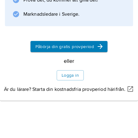
Prova det, du kommer att gilla det!
medeltidens slutskede; för måleriet speciellt
Marknadsledare i Sverige.
Information om artikeln
Påbörja din gratis provperiod
eller
Logga in
Är du lärare? Starta din kostnadsfria provperiod härifrån.