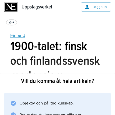
Uppslagsverket
Uppslagsverket
Logga in
Finland
1900-talet: finsk
och finlandssvensk
modernism
Vill du komma åt hela artikeln?
Både författare och bildkonstnärer frigjorde
Objektiv och pålitlig kunskap.
sig under 1890-talet från realismen och gick
över till den europeiska symbolismen. Man