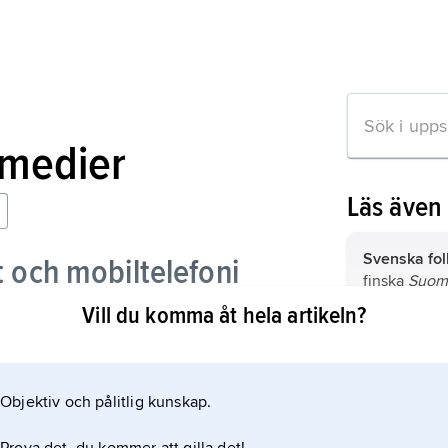
medier
Läs även
Svenska folk
t och mobiltelefoni
finska
Suome
kansanpuol
Vill du komma åt hela artikeln?
radio
politiskt par
med
Axel Li
Åbo,
finska
förste ordf
ess
residensstad
fortsättning
(Västra Finl
Objektiv och pålitlig kunskap.
Svenska part
ress och magasin