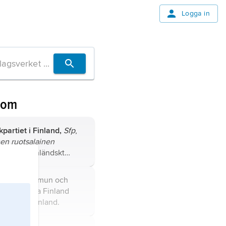
Logga in
 om
partiet i Finland,
Sfp
,
n ruotsalainen
ue
(Rkp), finländskt
ti, grundat i maj 1906
lle
som tillskyndare och
Turku
, kommun och
örande och som en
 i Egentliga Finland
 på det så kallade
ands län), Finland.
iet.