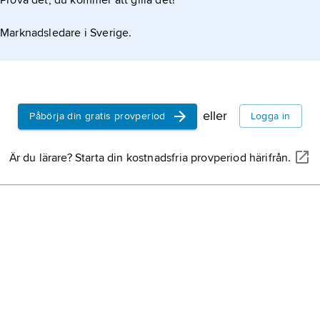
Prova det, du kommer att gilla det!
Åland,
fins
självstyran
Marknadsledare i Sverige.
Östersjön, F
mation om artikeln
Centern i Fi
Keskusta
, f
eller
Påbörja din gratis provperiod
Logga in
Helsingfors
huvudstad i 
Är du lärare? Starta din kostnadsfria provperiod härifrån.
Nyland, vid 
Karelen,
fin
Karelija
, hi
sidor av gr
Ryssland.
finlandssve
benämning p
– eller emigra
exempel Sve