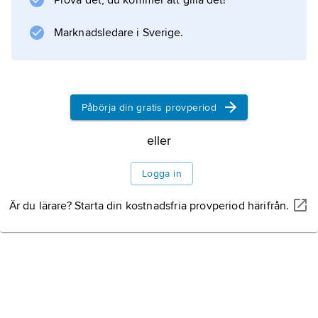
Prova det, du kommer att gilla det!
det diatoniska pentakordet. Till vokalmusikens
äldsta skikt
Marknadsledare i Sverige.
Information om artikeln
Påbörja din gratis provperiod
eller
Logga in
Är du lärare? Starta din kostnadsfria provperiod härifrån.