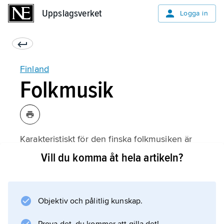
Uppslagsverket
Uppslagsverket
Logga in
Finland
Folkmusik
Karakteristiskt för den finska folkmusiken är
att den innehåller två tydligt separata
Vill du komma åt hela artikeln?
åldersskikt. Till den äldre, instrumentala delen
hör femsträngad kantele, stråkharpa och olika
blåsinstrument som användes vid vallgång.
Objektiv och pålitlig kunskap.
Kantelens prototyp var urholkad ur ett enda
trästycke (gran, fura, asp), och stämdes enligt