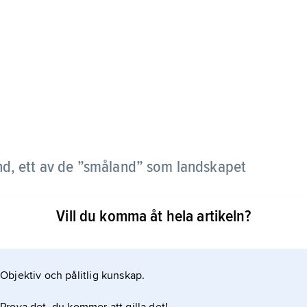
nd, ett av de ”småland” som landskapet
Vill du komma åt hela artikeln?
n skrift av historieskrivaren Jordanes. Viktigt
olmsö i Bolmen.
Objektiv och pålitlig kunskap.