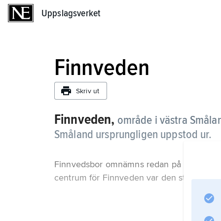
Uppslagsverket
Uppslagsverket
Finnveden
Skriv ut
Finnveden,
område i västra Småla
Småland ursprungligen uppstod ur.
Finnvedsbor omnämns redan på 500-talet i e
centrum för Finnveden var den stora ön B