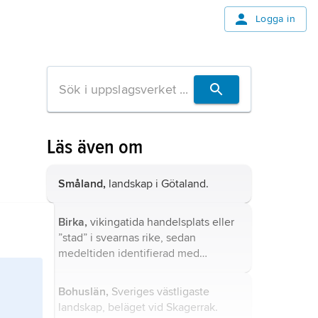
Logga in
Läs även om
Småland,
landskap i Götaland.
Birka,
vikingatida handelsplats eller
”stad” i svearnas rike, sedan
medeltiden identifierad med
mälarön Björkö i Adelsö socken,
Uppland.
Bohuslän,
Sveriges västligaste
landskap, beläget vid Skagerrak.