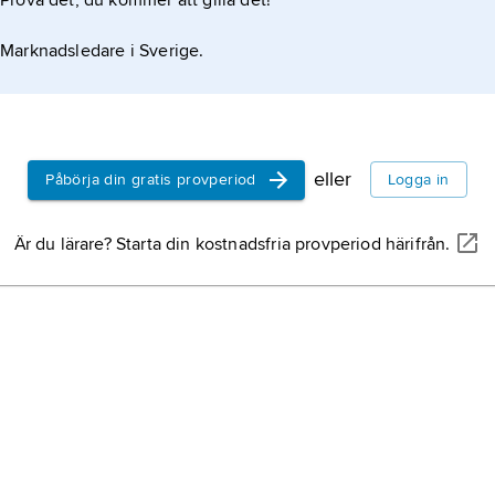
Prova det, du kommer att gilla det!
Marknadsledare i Sverige.
eller
Påbörja din gratis provperiod
Logga in
Är du lärare? Starta din kostnadsfria provperiod härifrån.