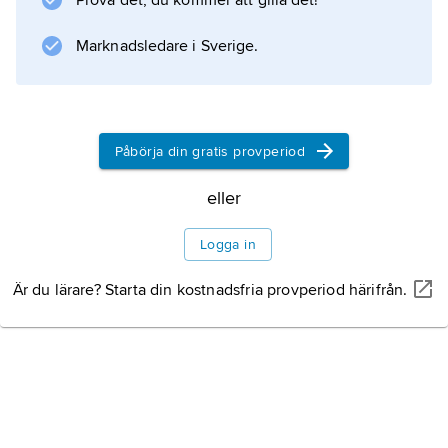
Prova det, du kommer att gilla det!
Marknadsledare i Sverige.
Påbörja din gratis provperiod
eller
Logga in
Är du lärare? Starta din kostnadsfria provperiod härifrån.