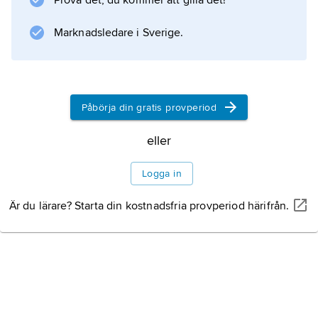
Prova det, du kommer att gilla det!
Marknadsledare i Sverige.
Information om artikeln
Påbörja din gratis provperiod
eller
Logga in
Är du lärare? Starta din kostnadsfria provperiod härifrån.