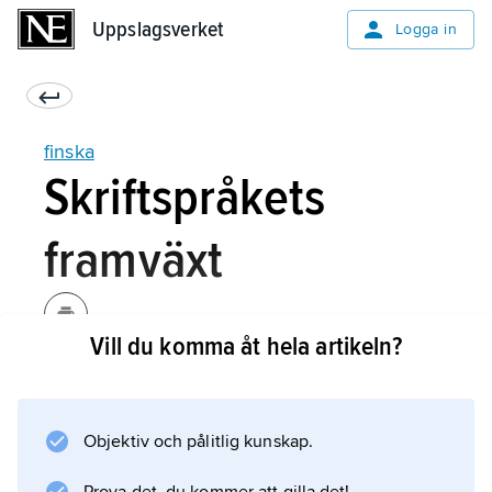
Uppslagsverket
Uppslagsverket
Logga in
finska
Skriftspråkets
framväxt
Vill du komma åt hela artikeln?
För tidig finsk litteratur se
Finland
(avsnitten Litteratur samt Bok- och
Objektiv och pålitlig kunskap.
förlagsväsen).