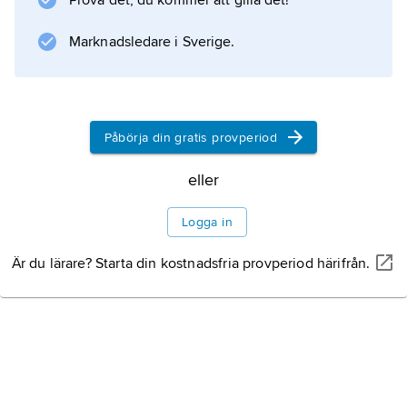
Prova det, du kommer att gilla det!
Marknadsledare i Sverige.
Påbörja din gratis provperiod
eller
Logga in
Är du lärare? Starta din kostnadsfria provperiod härifrån.