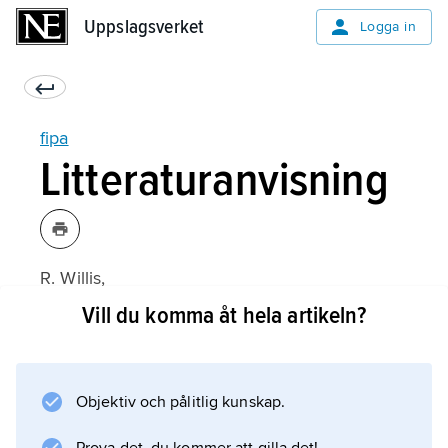
Uppslagsverket
Uppslagsverket
Logga in
fipa
Litteraturanvisning
R. Willis,
A State in the Making: Myth, History, and
Vill du komma åt hela artikeln?
Social Transformation in Pre-Colonial Ufipa
(1981).
Objektiv och pålitlig kunskap.