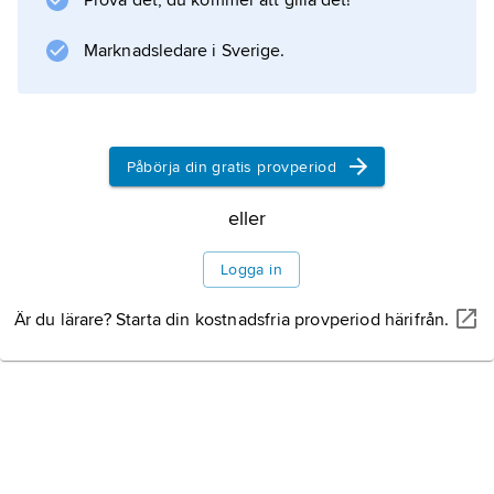
Prova det, du kommer att gilla det!
Information om artikeln
Marknadsledare i Sverige.
Påbörja din gratis provperiod
eller
Logga in
Är du lärare? Starta din kostnadsfria provperiod härifrån.