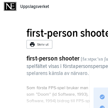
Uppslagsverket
Uppslagsverket
first-person shoot
Skriv ut
first-person shooter
[fə:stpə:ʹsn ʃu
spelfältet visas i förstapersonspersp
spelarens känsla av närvaro.
Som första FPS-spel brukar man räkna ”Wo
som ”Doom” (id Software, 1993), ”Quake ”(
Software, 1994) bidrog till FPS-spelens pop