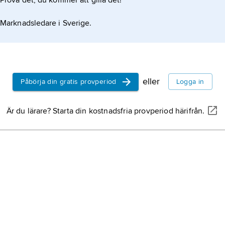
Prova det, du kommer att gilla det!
Marknadsledare i Sverige.
eller
Påbörja din gratis provperiod
Logga in
Är du lärare? Starta din kostnadsfria provperiod härifrån.