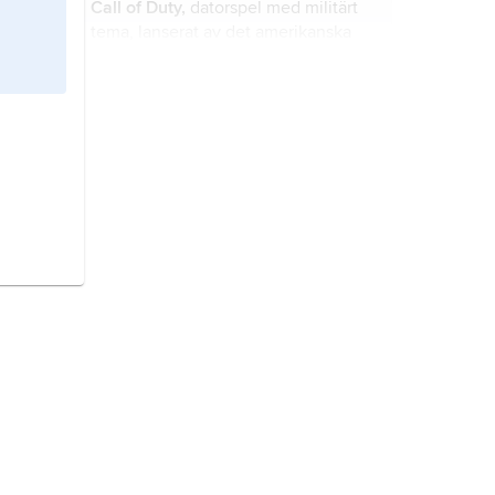
Call of Duty,
datorspel med militärt
tema, lanserat av det amerikanska
spelföretaget Activision 2003.
datorspel,
dataspel
, spel i form av
datorprogram avsedda att användas i
datorer.