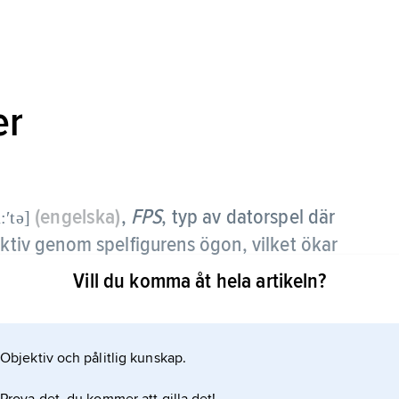
er
(engelska)
,
FPS
,
typ av datorspel där
:ʹtə]
ektiv genom spelfigurens ögon, vilket ökar
Vill du komma åt hela artikeln?
lfenstein 3D” (id Software, 1992) men även spel
id Software, 1996) och ”Marathon” (Bungie
Objektiv och pålitlig kunskap.
ularitet under 1990-talet.