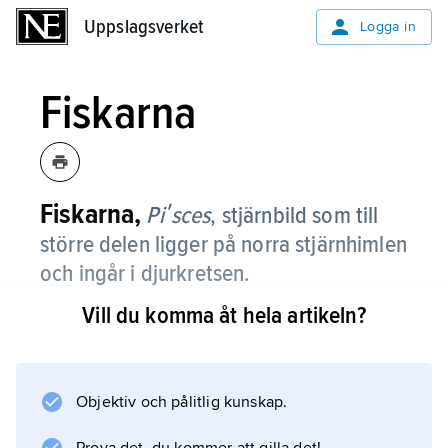
Uppslagsverket
Uppslagsverket
Logga in
Fiskarna
Fiskarna,
Piʹsces
,
stjärnbild som till
större delen ligger på norra stjärnhimlen
och ingår i djurkretsen.
Vill du komma åt hela artikeln?
Fiskarna är en tämligen stor stjärnbild, men
alla dess stjärnor är jämförelsevis svaga.
Vårdagjämningspunkten
ligger för närvarande i Fiskarna, som
Objektiv och pålitlig kunskap.
följaktligen syns bäst på hösten när solen