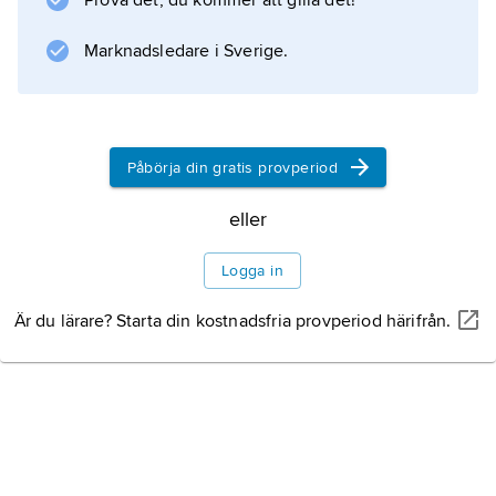
Prova det, du kommer att gilla det!
avlägsnat sig ett halvt himmelsvarv. Om cirka
600 år når vårdagjämningspunkten
Marknadsledare i Sverige.
Vattumannen. Fiskarna ligger långt från
Vintergatan på stjärnhimlen. Man finner därför
många
Påbörja din gratis provperiod
eller
Information om artikeln
Logga in
Är du lärare? Starta din kostnadsfria provperiod härifrån.