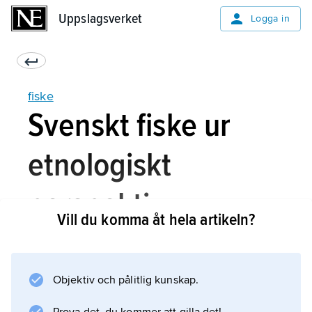
Uppslagsverket
Uppslagsverket
Logga in
fiske
Svenskt fiske ur
etnologiskt
perspektiv
Vill du komma åt hela artikeln?
Fisket har alltid utgjort en viktig näringskälla
Objektiv och pålitlig kunskap.
såväl i Sverige som i övriga Norden med
långa kuster och rika invatten. I allmänhet har