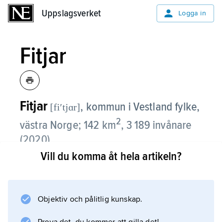
Uppslagsverket
Uppslagsverket
Logga in
Fitjar
Fitjar
,
kommun i Vestland fylke,
[fiʹtjɑr]
2
västra Norge; 142 km
, 3 189 invånare
(2020).
Vill du komma åt hela artikeln?
Fitjar, som ligger söder om Bergen, omfattar
närmare 400 öar, holmar och skär på
sydsidan av Selbjørnsfjorden. Jordbruk med
Objektiv och pålitlig kunskap.
boskapsuppfödning och fiske har stor
betydelse för sysselsättningen i Fitjar, som