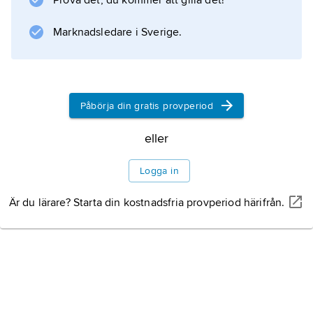
Prova det, du kommer att gilla det!
också har mindre industrier. Centralort är
Fitjar (1 709 invånare).
Marknadsledare i Sverige.
Information om artikeln
Påbörja din gratis provperiod
eller
Logga in
Är du lärare? Starta din kostnadsfria provperiod härifrån.