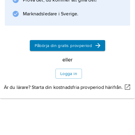
Prova det, du kommer att gilla det!
Marknadsledare i Sverige.
Påbörja din gratis provperiod
eller
Logga in
Är du lärare? Starta din kostnadsfria provperiod härifrån.