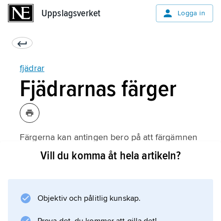
Uppslagsverket
Uppslagsverket
Logga in
fjädrar
Fjädrarnas färger
Färgerna kan antingen bero på att färgämnen
är inlagrade i fjädrarna (
Vill du komma åt hela artikeln?
pigmentfärger
) eller uppstå genom ljusbrytningar på grund
av mikroskopiskt små strukturer i fjädrarna (
Objektiv och pålitlig kunskap.
strukturfärger
). Ofta uppstår färger genom en kombination