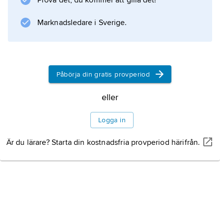
Prova det, du kommer att gilla det!
av pigment och ljusbrytningar.
Marknadsledare i Sverige.
Information om artikeln
Påbörja din gratis provperiod
eller
Logga in
Är du lärare? Starta din kostnadsfria provperiod härifrån.