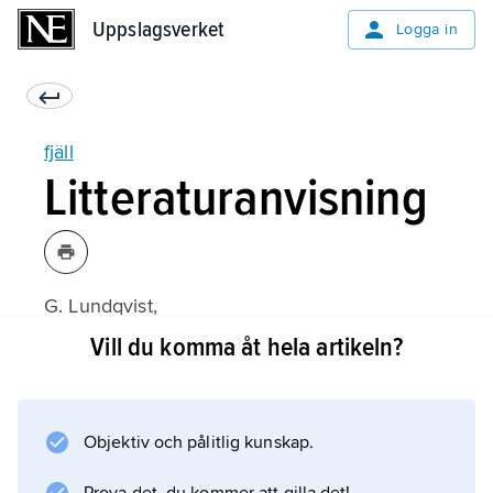
Uppslagsverket
Uppslagsverket
Logga in
fjäll
Litteraturanvisning
G. Lundqvist,
De svenska fjällens natur
Vill du komma åt hela artikeln?
(2:a upplagan 1948).
Objektiv och pålitlig kunskap.
Information om artikeln