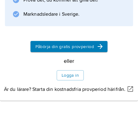
Prova det, du kommer att gilla det!
Marknadsledare i Sverige.
Påbörja din gratis provperiod
eller
Logga in
Är du lärare? Starta din kostnadsfria provperiod härifrån.