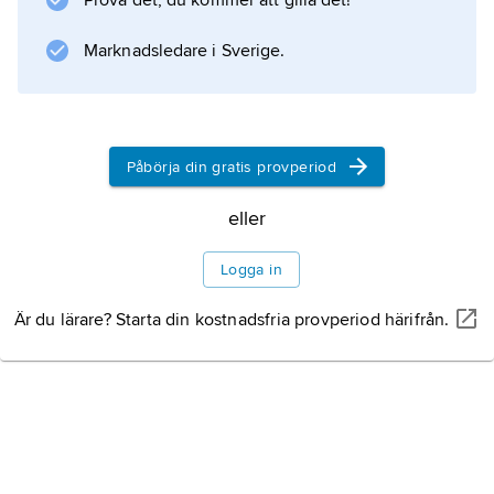
Prova det, du kommer att gilla det!
Marknadsledare i Sverige.
Påbörja din gratis provperiod
eller
Logga in
Är du lärare? Starta din kostnadsfria provperiod härifrån.