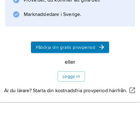
Prova det, du kommer att gilla det!
gestaltade världen runt (Stockholm flera
gånger under 1920- och 30-talen) kan särskilt
Marknadsledare i Sverige.
Information om artikeln
Påbörja din gratis provperiod
eller
Logga in
Är du lärare? Starta din kostnadsfria provperiod härifrån.