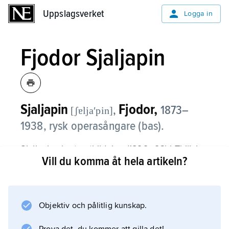
Uppslagsverket
Uppslagsverket
Logga in
Fjodor Sjaljapin
Sjaljapin
Fjodor,
,
1873–
[ʃɐljaʹpin]
1938, rysk operasångare (bas).
Sjaljapins korta utbildning (1892–93) i Tbilisi
Vill du komma åt hela artikeln?
följdes av en succéartad debut vid operan där.
Från 1896 verkade han vid samtliga stora
ryska operateatrar med fasta engagemang i
Sankt Petersburg och Moskva. Bland det
Objektiv och pålitlig kunskap.
sjuttiotal operapartier Sjaljapin från 1901