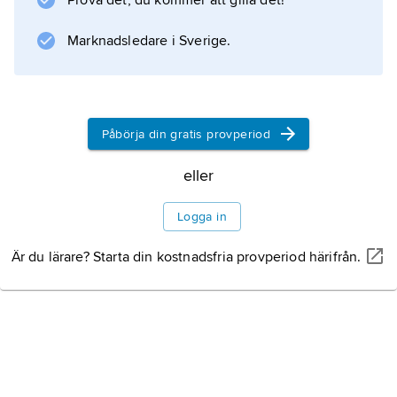
Prova det, du kommer att gilla det!
Marknadsledare i Sverige.
Information om artikeln
Påbörja din gratis provperiod
eller
Logga in
Är du lärare? Starta din kostnadsfria provperiod härifrån.