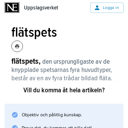
Uppslagsverket
Uppslagsverket
Logga in
flätspets
flätspets,
den ursprungligaste av de
knypplade spetsarnas fyra huvudtyper,
består av en av fyra trådar bildad fläta.
Vill du komma åt hela artikeln?
Den var vanlig under 1500-talet i spetsar från
Italien och Flandern. Dessa är smala, försedda
med udd och ofta utförda med guldtråd eller
kulört garn. Flätspetsen är nära besläktad med
Objektiv och pålitlig kunskap.
snörmakeriarbeten.