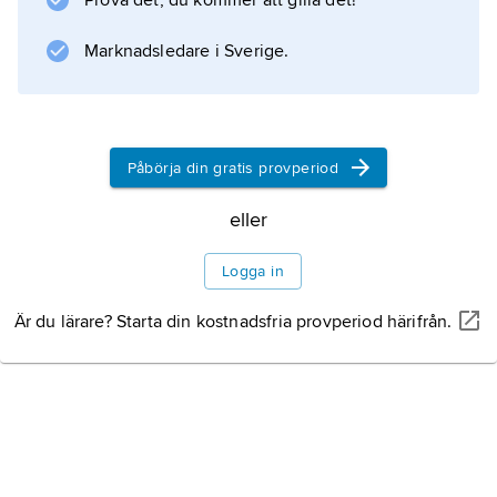
Prova det, du kommer att gilla det!
Marknadsledare i Sverige.
Påbörja din gratis provperiod
eller
Logga in
Är du lärare? Starta din kostnadsfria provperiod härifrån.