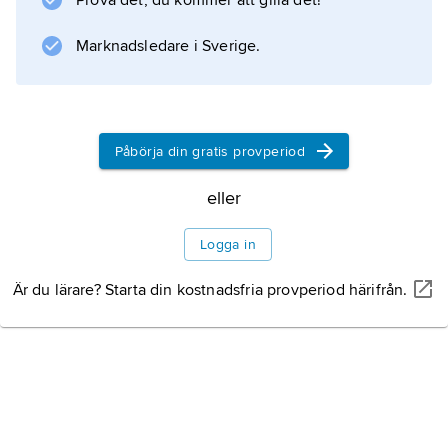
Prova det, du kommer att gilla det!
ramar för hobbyverksamhet. Inslaget trycks till
nedåt respektive åt den vävande.
Marknadsledare i Sverige.
Information om artikeln
Påbörja din gratis provperiod
eller
Logga in
Är du lärare? Starta din kostnadsfria provperiod härifrån.