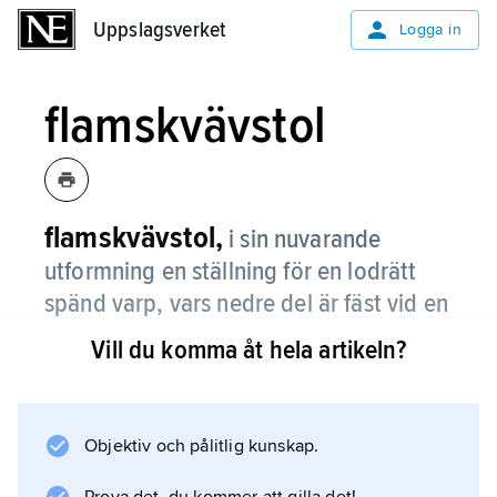
Uppslagsverket
Uppslagsverket
Logga in
flamskvävstol
flamskvävstol,
i sin nuvarande
utformning en ställning för en lodrätt
spänd varp, vars nedre del är fäst vid en
rullbar bom, medan de övre
Vill du komma åt hela artikeln?
varpändarna är knutna vid en rad
pinnar, som håller varpen sträckt.
Objektiv och pålitlig kunskap.
Flamskvävnad
kan även vävas med vågrät varp, bl.a. i enkla