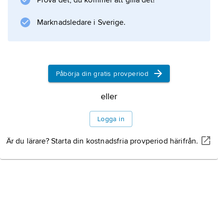
Prova det, du kommer att gilla det!
Marknadsledare i Sverige.
Påbörja din gratis provperiod
eller
Logga in
Är du lärare? Starta din kostnadsfria provperiod härifrån.