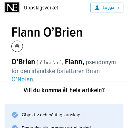
Uppslagsverket
Uppslagsverket
Logga in
Flann O’Brien
O’Brien
Flann,
u
i
,
pseudonym
[ə
bra
ʹən]
för den irländske författaren Brian
O’Nolan
.
Vill du komma åt hela artikeln?
Information om artikeln
Objektiv och pålitlig kunskap.