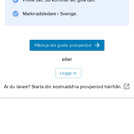
Prova det, du kommer att gilla det!
Marknadsledare i Sverige.
Påbörja din gratis provperiod
eller
Logga in
Är du lärare? Starta din kostnadsfria provperiod härifrån.