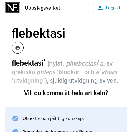
Uppslagsverket
Uppslagsverket
Logga in
flebektasi
flebektasiʹ
(nylat.
phlebectasiʹa
, av
grekiska
phleps
’blodkärl’ och
eʹktasis
’utvidgning’)
, sjuklig utvidgning av ven.
Vill du komma åt hela artikeln?
Information om artikeln
Objektiv och pålitlig kunskap.