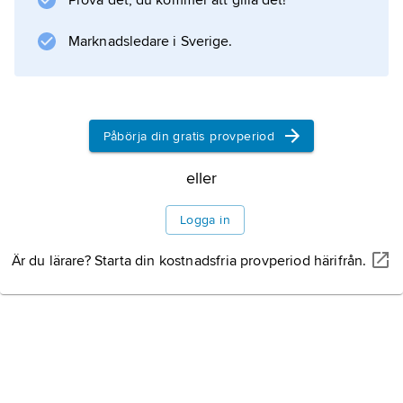
Prova det, du kommer att gilla det!
Marknadsledare i Sverige.
Påbörja din gratis provperiod
eller
Logga in
Är du lärare? Starta din kostnadsfria provperiod härifrån.