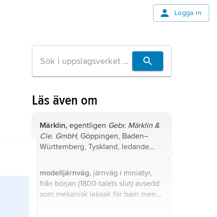
Logga in
Läs även om
Märklin,
egentligen
Gebr. Märklin &
Cie. GmbH
, Göppingen, Baden–
Württemberg, Tyskland, ledande
tillverkare av modelljärnvägar.
modelljärnväg,
järnväg i miniatyr,
från början (1800-talets slut) avsedd
som mekanisk leksak för barn men
sedan 1950-talet i allt högre grad en
seriös hobby för vuxna.