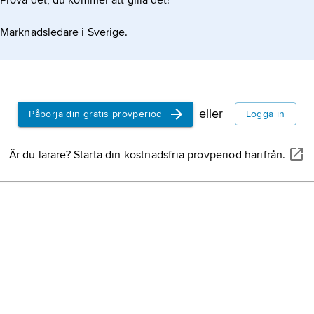
Prova det, du kommer att gilla det!
Marknadsledare i Sverige.
eller
Påbörja din gratis provperiod
Logga in
Är du lärare? Starta din kostnadsfria provperiod härifrån.