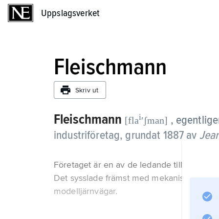
Uppslagsverket
Uppslagsverket
Fleischmann
Skriv ut
Fleischmann
i
, egentlig
[fla
ʹʃman]
industriföretag, grundat 1887 av
Jea
Företaget är en av de ledande tillverkarna 
Det sysslade främst med mekaniska leksaker 
modelljärnvägar.