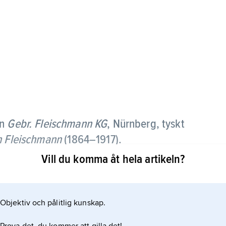
en
Gebr. Fleischmann KG
, Nürnberg, tyskt
n Fleischmann
(1864–1917).
Vill du komma åt hela artikeln?
av modelljärnvägar i skala H0 (1:87) och N (1:160).
fram till 1938, då F. började tillverka
Objektiv och pålitlig kunskap.