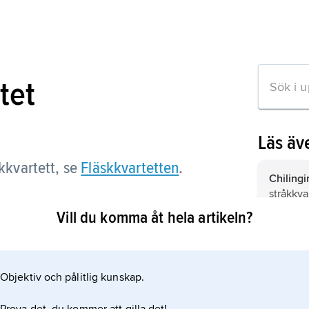
tet
Läs äv
kkvartett, se
Fläskkvartetten
.
Chilingi
stråkkva
College 
Vill du komma åt hela artikeln?
av violi
(född 19
Aeolian
tikeln
stråkkva
namnet
Objektiv och pålitlig kunskap.