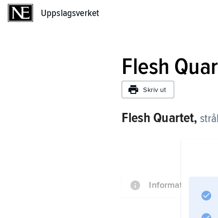
Uppslagsverket
Uppslagsverket
Flesh Quar
Skriv ut
Flesh Quartet,
strå
Information om ar