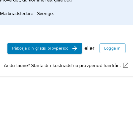
Prova det, du kommer att gilla det!
Fläskkva
stråkkva
Marknadsledare i Sverige.
Lindgren
Högberg 
Helldén 
LaSalle 
Sebastia
stråkkva
på Juill
eller
Påbörja din gratis provperiod
Logga in
verksam 
Modern 
Är du lärare? Starta din kostnadsfria provperiod härifrån.
amerika
MNW,
M
Music N
1969.
Amadeus
Quartet
grundad 
upplösn