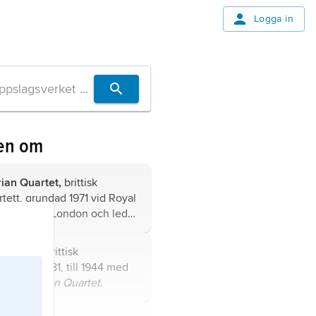
Logga in
en om
rian Quartet,
brittisk
rtett, grundad 1971 vid Royal
of Music i London och ledd
nisten
Levon Chilingirian
48).
 Quartet
, brittisk
rtett 1927–81, till 1944 med
The Stratton Quartet
.