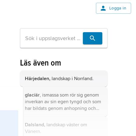
Logga in
Läs även om
Härjedalen,
landskap i Norrland.
glaciär
, ismassa som rör sig genom
inverkan av sin egen tyngd och som
har bildats genom anhopning och
omvandling av snö.
Dalsland,
landskap väster om
Vänern.