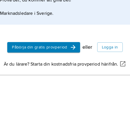
Prova det, du kommer att gilla det!
Marknadsledare i Sverige.
eller
Påbörja din gratis provperiod
Logga in
Är du lärare? Starta din kostnadsfria provperiod härifrån.