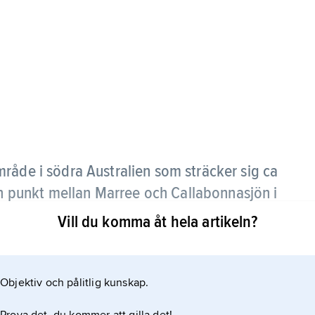
råde i södra Australien som sträcker sig ca
 en punkt mellan Marree och Callabonnasjön i
Vill du komma åt hela artikeln?
orstformation med gravsänkor på bägge sidor och
 punkt är Saint Mary Peak (1 188 m ö.h.). Landskapet
Objektiv och pålitlig kunskap.
pa raviner. På flera håll finns grottmålningar