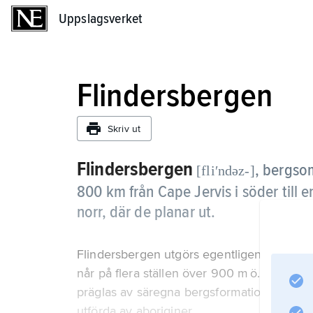
Uppslagsverket
Uppslagsverket
Flindersbergen
Skriv ut
Flindersbergen
,
bergsom
[fliʹndəz-]
800 km från Cape Jervis i söder till
norr, där de planar ut.
Flindersbergen utgörs egentligen av en h
når på flera ställen över 900 m ö.h. Högsta
präglas av säregna bergsformationer och dju
utförda av aboriginer.