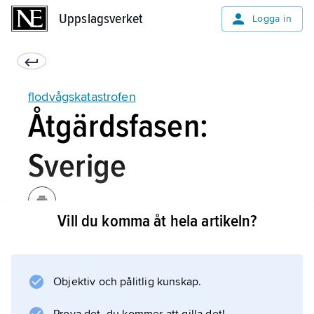
Uppslagsverket
Uppslagsverket
Logga in
flodvågskatastrofen
Åtgärdsfasen:
Sverige
Vill du komma åt hela artikeln?
Den svenska Katastrofkommissionen är på
många punkter mycket kritisk till bristerna i
regeringens och olika myndigheters
Objektiv och pålitlig kunskap.
krishantering. Regeringskansliet saknade vid
tiden för flodvågskatastrofen en fungerande