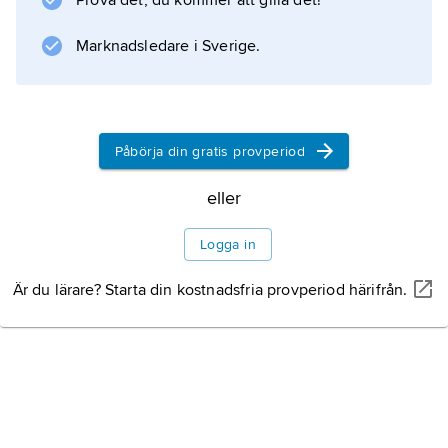
Prova det, du kommer att gilla det!
organisation för hantering av större kriser.
Marknadsledare i Sverige.
Propåer om en krishanteringsfunktion i
Regeringskansliet hade aktualiserats vid flera
tillfällen – i synnerhet med Sårbarhets- och
säkerhetsutredningens betänkande 2001
Påbörja din gratis provperiod
eller
Information om artikeln
Logga in
Är du lärare? Starta din kostnadsfria provperiod härifrån.