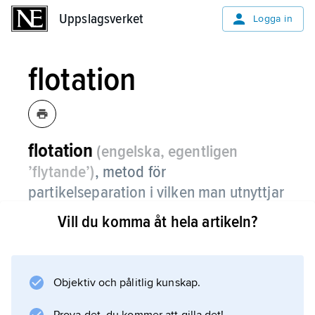
Uppslagsverket
Uppslagsverket
Logga in
flotation
flotation
(engelska, egentligen
’flytande’)
,
metod för
partikelseparation i vilken man utnyttjar
skillnaden i vätbarhet hos partiklar.
Vill du komma åt hela artikeln?
En partikelblandning finmals och suspenderas
i vatten. Luft blåses genom suspensionen för
att generera små bubblor. Partiklar som väts
Objektiv och pålitlig kunskap.
(som är hydrofila) stannar kvar i suspensionen.