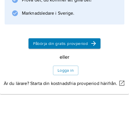
Prova det, du kommer att gilla det!
Information om artikeln
Marknadsledare i Sverige.
Påbörja din gratis provperiod
eller
Logga in
Är du lärare? Starta din kostnadsfria provperiod härifrån.