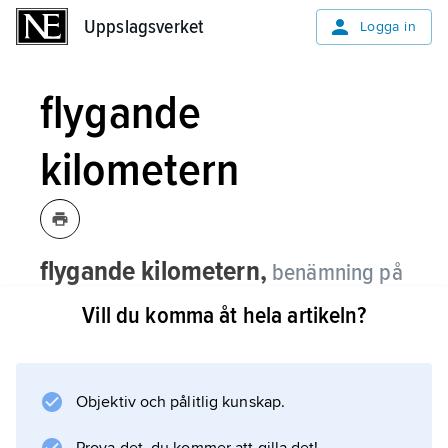
Uppslagsverket
Uppslagsverket
Logga in
flygande
kilometern
flygande kilometern,
benämning på
hastighetstävlingar bl.a. på skidor med
Vill du komma åt hela artikeln?
flygande start, se
speedskiing
.
Objektiv och pålitlig kunskap.