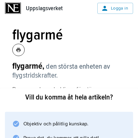
Uppslagsverket
Uppslagsverket
Logga in
flygarmé
flygarmé,
den största enheten av
flygstridskrafter.
Den avses huvudsakligen för större
Vill du komma åt hela artikeln?
operationer och består normalt av förband ur
olika flygslag under gemensam ledning.
Genom den vapentekniska utvecklingen har
flygarmén som organisationsform numera
Objektiv och pålitlig kunskap.
förlorat sin ursprungliga betydelse.