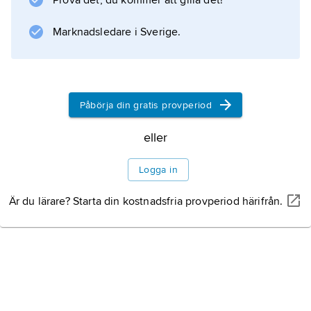
Prova det, du kommer att gilla det!
Marknadsledare i Sverige.
Information om artikeln
Påbörja din gratis provperiod
eller
Logga in
Är du lärare? Starta din kostnadsfria provperiod härifrån.