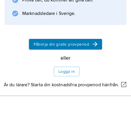
Prova det, du kommer att gilla det!
flygtiden. Beroende på arten av flygning samt
väder- och ljusförhållanden kan den
Marknadsledare i Sverige.
genomföras som
normal flygning
Flygningens utveckling
Påbörja din gratis provperiod
Litteraturanvisning
eller
Logga in
Är du lärare? Starta din kostnadsfria provperiod härifrån.
Information om artikeln