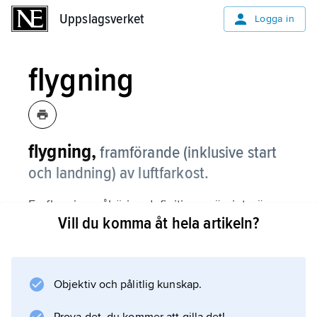
Uppslagsverket
Uppslagsverket
Logga in
flygning
flygning,
framförande (inklusive start
och landning) av luftfarkost.
En flygning påbörjas definitionsmässigt när
Vill du komma åt hela artikeln?
föraren börjar förflyttningen av luftfarkosten
direkt upp i luften (t.ex. med helikopter) eller
på marken till startposition och avslutas när
luftfarkosten parkerats på uppställningsplatsen
Objektiv och pålitlig kunskap.
och motorn stoppats. Förloppet utgör