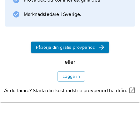
Prova det, du kommer att gilla det!
skyddsobjektsbevakning och
kompetensutveckling för utlandstjänstgöring
Marknadsledare i Sverige.
och befattningar i Hemvärnets
underrättelseförband. Personalen tjänstgör
som instruktörer vid flygvapnets flottiljer samt
ingår i utlandsstyrkan. F. bedriver även
Påbörja din gratis provperiod
utbildning för ungdomar 15–20 år och har ca
6 000 medlemmar (2006).
eller
Logga in
Är du lärare? Starta din kostnadsfria provperiod härifrån.
Information om artikeln