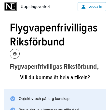
Uppslagsverket
Uppslagsverket
Logga in
Flygvapenfrivilligas
Riksförbund
Flygvapenfrivilligas Riksförbund,
FVRF
,
frivillig försvarsorganisation.
Vill du komma åt hela artikeln?
F. bedriver militär vidareutbildning av
värnpliktiga samt frivilliga för
specialistbefattningar i flygvapnets
Objektiv och pålitlig kunskap.
basbataljon. Man ordnar flygplats- och