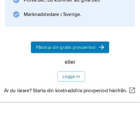
Prova det, du kommer att gilla det!
förhållanden.
Marknadsledare i Sverige.
Information om artikeln
Påbörja din gratis provperiod
eller
Logga in
Är du lärare? Starta din kostnadsfria provperiod härifrån.