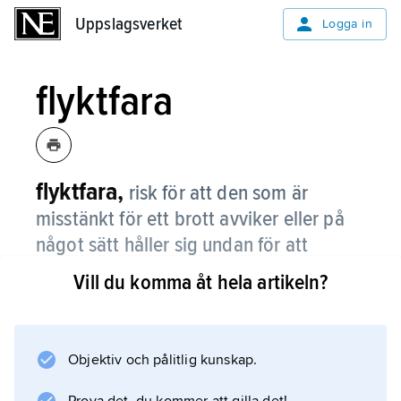
Uppslagsverket
Uppslagsverket
Logga in
flyktfara
flyktfara,
risk för att den som är
misstänkt för ett brott avviker eller på
något sätt håller sig undan för att
undvika rättegång eller straff.
Vill du komma åt hela artikeln?
Flyktfara är en av de förutsättningar som
gäller för att häktning ska få ske. Flyktfaran
ska bedömas med hänsyn främst till brottets
Objektiv och pålitlig kunskap.
beskaffenhet och den misstänktes personliga