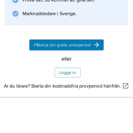
Prova det, du kommer att gilla det!
fina spetsar. I grenspetsarna finns sällsynt
Marknadsledare i Sverige.
Information om artikeln
Påbörja din gratis provperiod
eller
Logga in
Är du lärare? Starta din kostnadsfria provperiod härifrån.