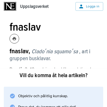
Uppslagsverket
Uppslagsverket
Logga in
fnaslav
fnaslav,
Cladoʹnia squamoʹsa
, art i
gruppen busklavar.
Den får 2–10 cm höga, busklika podetier, dvs.
Vill du komma åt hela artikeln?
uppstående partier av fruktkroppen. De är på
utsidan beklädda med utstående fjäll, som är
grå på ovansidan och vita undertill; mellan
fjällen syns här och där den vita märgen.
Objektiv och pålitlig kunskap.
Podetierna är upptill oftast något greniga med