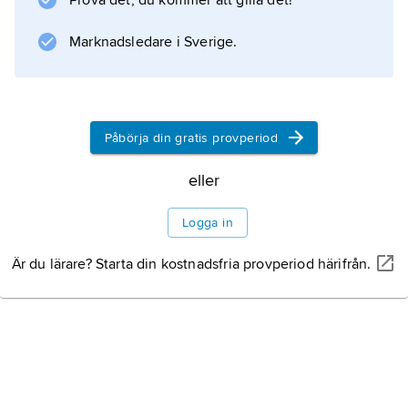
Prova det, du kommer att gilla det!
Information om artikeln
Marknadsledare i Sverige.
Påbörja din gratis provperiod
eller
Logga in
Är du lärare? Starta din kostnadsfria provperiod härifrån.