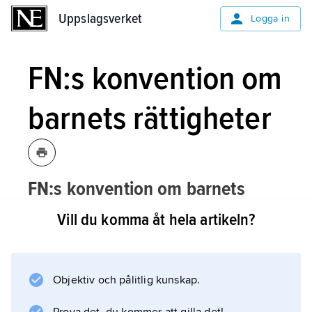
Uppslagsverket
Uppslagsverket
Logga in
FN:s konvention om
barnets rättigheter
FN:s konvention om barnets
rättigheter,
detsamma som
Vill du komma åt hela artikeln?
barnkonventionen
.
Objektiv och pålitlig kunskap.