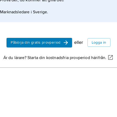
Prova det, du kommer att gilla det!
Marknadsledare i Sverige.
eller
Påbörja din gratis provperiod
Logga in
Är du lärare? Starta din kostnadsfria provperiod härifrån.