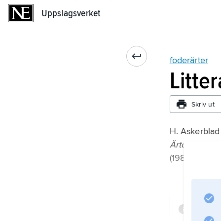
Uppslagsverket
Uppslagsverket
foderärter
Litte
Skriv ut
H. Askerblad 
Ärtodling
(1984);
Infor