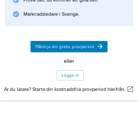
Prova det, du kommer att gilla det!
Information om artikeln
Marknadsledare i Sverige.
Påbörja din gratis provperiod
eller
Logga in
Är du lärare? Starta din kostnadsfria provperiod härifrån.