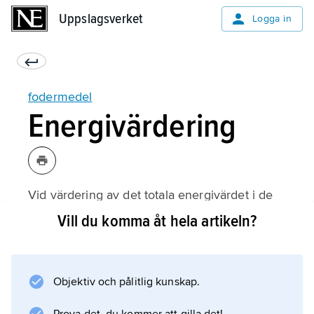
Uppslagsverket
Uppslagsverket
Logga in
fodermedel
Energivärdering
Vid värdering av det totala energivärdet i de
organiska beståndsdelarna skiljer man mellan
Vill du komma åt hela artikeln?
bruttoenergi, smältbar energi, omsättbar
energi och nettoenergi.
Objektiv och pålitlig kunskap.