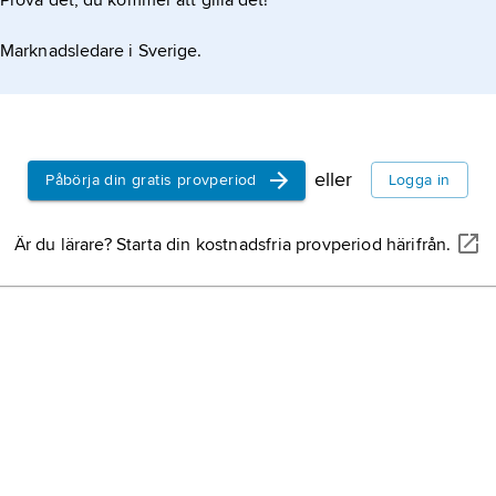
Prova det, du kommer att gilla det!
Marknadsledare i Sverige.
eller
Påbörja din gratis provperiod
Logga in
Är du lärare? Starta din kostnadsfria provperiod härifrån.