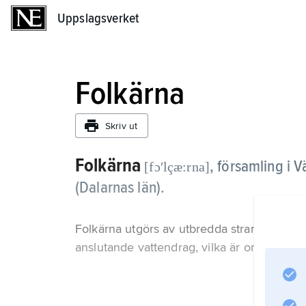
Uppslagsverket
Uppslagsverket
Folkärna
Skriv ut
Folkärna
,
församling i V
[fɔʹlçæ:rna]
(Dalarnas län).
Folkärna utgörs av utbredda strand- och 
anslutande vattendrag, vilka är omgivna a