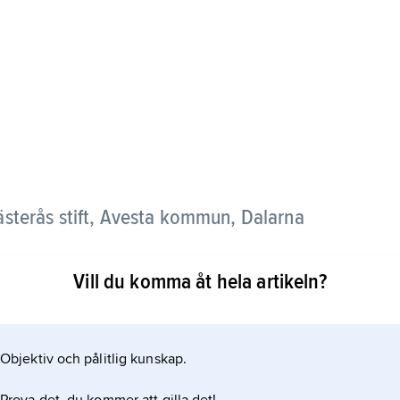
ästerås stift, Avesta kommun, Dalarna
Vill du komma åt hela artikeln?
dalgångsbygder kring nedre Dalälven med
v skogsmarker.
Objektiv och pålitlig kunskap.