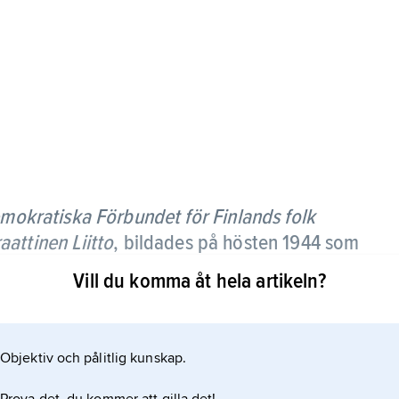
mokratiska Förbundet för Finlands folk
ttinen Liitto
,
bildades på hösten 1944 som
ch grupperingar till vänster om
Vill du komma åt hela artikeln?
 i praktiken tillförsäkrade
Objektiv och pålitlig kunskap.
. Länge kunde folkdemokraterna i praktiken