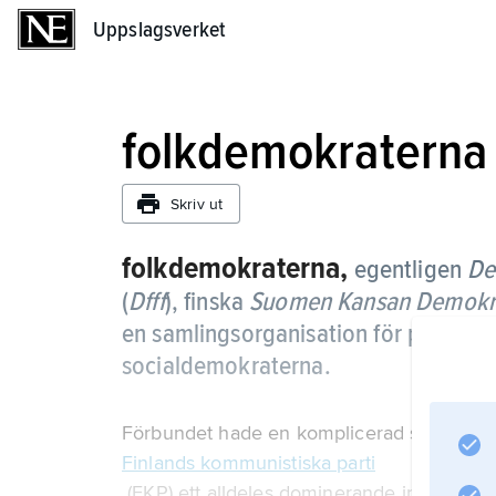
Uppslagsverket
Uppslagsverket
folkdemokraterna
Skriv ut
folkdemokraterna,
egentligen
De
(
Dfff
), finska
Suomen Kansan Demokraa
en samlingsorganisation för partier o
socialdemokraterna.
Förbundet hade en komplicerad struktur som
Finlands kommunistiska parti
(FKP) ett alldeles dominerande inflytande