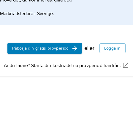
Prova det, du kommer att gilla det!
s namn FKP framträdde vid allmänna val.
Marknadsledare i Sverige.
eller
Påbörja din gratis provperiod
Logga in
Är du lärare? Starta din kostnadsfria provperiod härifrån.