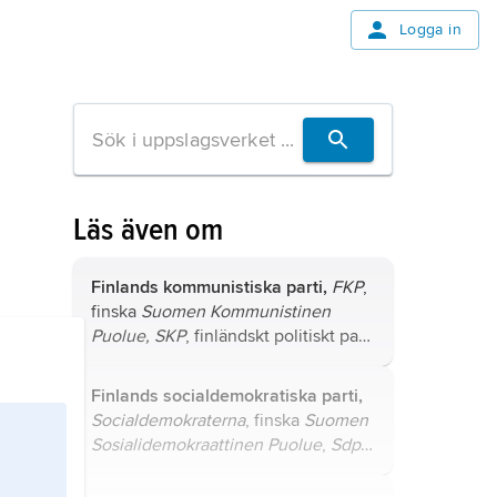
Logga in
Läs även om
Finlands kommunistiska parti,
FKP
,
finska
Suomen Kommunistinen
Puolue, SKP
, finländskt politiskt parti
1918–90.
Finlands socialdemokratiska parti,
Socialdemokraterna
, finska
Suomen
Sosialidemokraattinen Puolue
,
Sdp
,
finländskt politiskt parti, grundat
1899 som
Finlands arbetarparti
,