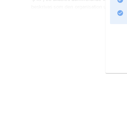
beskrivas som den organisation under var
Information om artikeln