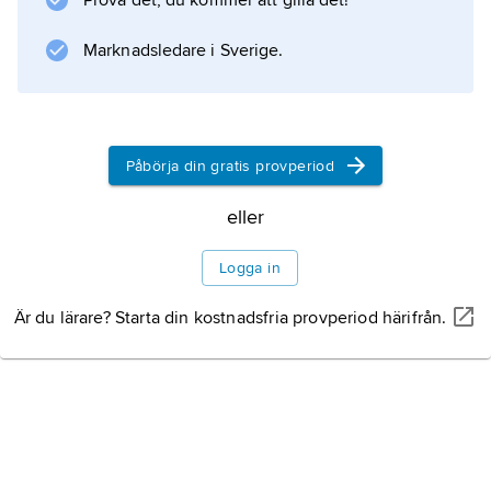
Prova det, du kommer att gilla det!
Information om artikeln
Marknadsledare i Sverige.
Påbörja din gratis provperiod
eller
Logga in
Är du lärare? Starta din kostnadsfria provperiod härifrån.