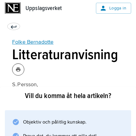
Uppslagsverket
Uppslagsverket
Logga in
Folke Bernadotte
Litteraturanvisning
S. Persson,
Mediation & Assassination: Count
Vill du komma åt hela artikeln?
Bernadotte’s Mission to Palestine in 1948
(1979).
Objektiv och pålitlig kunskap.