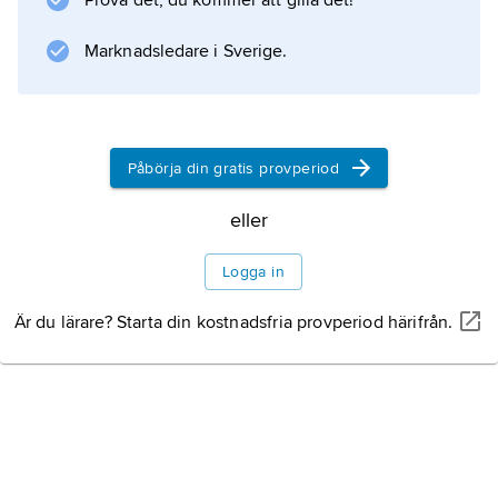
Prova det, du kommer att gilla det!
Marknadsledare i Sverige.
Information om artikeln
Påbörja din gratis provperiod
eller
Logga in
Är du lärare? Starta din kostnadsfria provperiod härifrån.