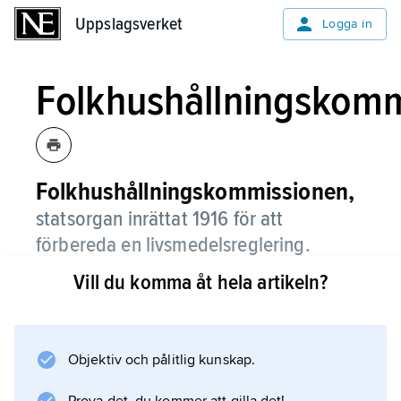
Uppslagsverket
Uppslagsverket
Logga in
Folkhushållningskom
Folkhushållningskommissionen,
statsorgan inrättat 1916 för att
förbereda en livsmedelsreglering.
Vill du komma åt hela artikeln?
Övriga statliga åtgärder på livsmedelsområdet
ålåg Statens livsmedelskommission.
Litteraturanvisning
Objektiv och pålitlig kunskap.