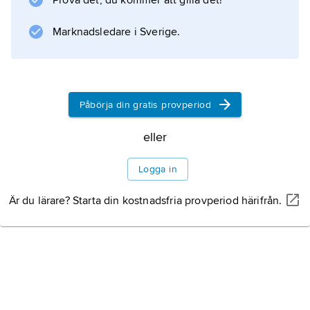
Prova det, du kommer att gilla det!
Marknadsledare i Sverige.
Påbörja din gratis provperiod
eller
Logga in
Är du lärare? Starta din kostnadsfria provperiod härifrån.