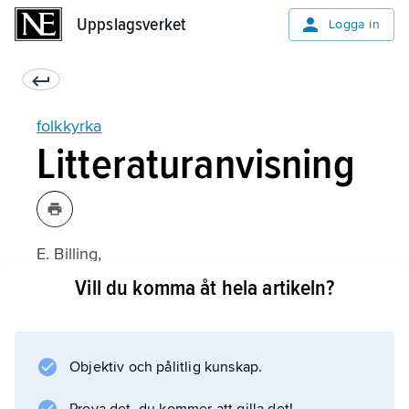
Uppslagsverket
Uppslagsverket
Logga in
folkkyrka
Litteraturanvisning
E. Billing,
Den svenska folkkyrkan
Vill du komma åt hela artikeln?
(2:a upplagan 1963);
Objektiv och pålitlig kunskap.
Information om artikeln