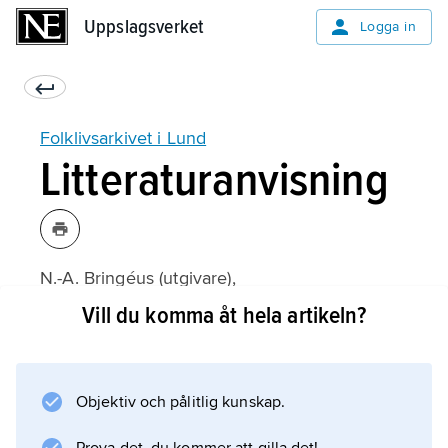
Uppslagsverket
Uppslagsverket
Logga in
Folklivsarkivet i Lund
Litteraturanvisning
N.-A. Bringéus (utgivare),
Folklivsarkivet i Lund 1913–1988
Vill du komma åt hela artikeln?
(1988).
Objektiv och pålitlig kunskap.
Information om artikeln