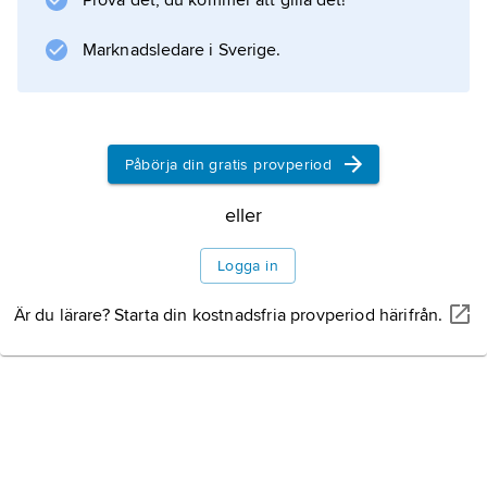
Prova det, du kommer att gilla det!
Marknadsledare i Sverige.
Påbörja din gratis provperiod
eller
Logga in
Är du lärare? Starta din kostnadsfria provperiod härifrån.