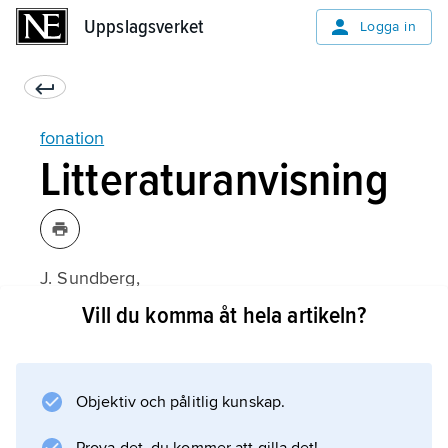
Uppslagsverket
Uppslagsverket
Logga in
fonation
Litteraturanvisning
J. Sundberg,
Röstlära
Vill du komma åt hela artikeln?
(1980).
Objektiv och pålitlig kunskap.
Information om artikeln