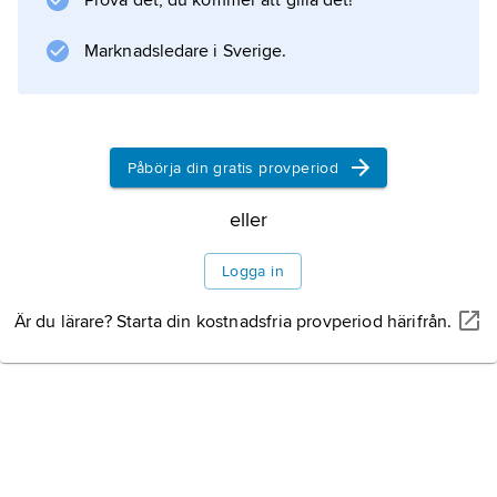
Prova det, du kommer att gilla det!
Marknadsledare i Sverige.
Information om artikeln
Påbörja din gratis provperiod
eller
Logga in
Är du lärare? Starta din kostnadsfria provperiod härifrån.