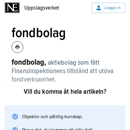
Uppslagsverket
Uppslagsverket
Logga in
fondbolag
fondbolag,
aktiebolag som fått
Finansinspektionens tillstånd att utöva
fondverksamhet.
Vill du komma åt hela artikeln?
Det innebär att fondbolaget kan förvalta en
investeringsfond, försälja och lösa in andelar i
fonden samt därmed sammanhängande
administrativa åtgärder, enligt lag (2004:46)
Objektiv och pålitlig kunskap.
om investeringsfonder.